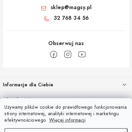
sklep
@
magsy.pl
32 768 34 56
S
t
Informacje dla Ciebie
o
p
O nas
Aktualności
k
Używamy plików cookie do prawidłowego funkcjonowania
Regulamin e-sklepu
a
Odkryj magię kieszeni magnetycznych
strony internetowej, analityki internetowej i marketingu
Facebook
15.4.2025
Ochrona danych osobowych
efektywnościowego.
Więcej informacji
Blog