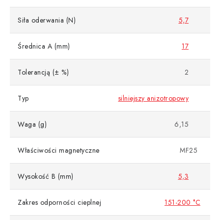
Siła oderwania (N)
5,7
Średnica A (mm)
17
Tolerancją (± %)
2
Typ
silniejszy anizotropowy
Waga (g)
6,15
Właściwości magnetyczne
MF25
Wysokość B (mm)
5,3
Zakres odporności cieplnej
151-200 °C