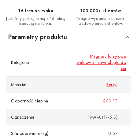
16 lata na rynku
100 000+ klientów.
Jesteśmy polską firmą z 16-letnią
Tysiące wysłanych paczek i
tradycją na rynku.
zadowolonych klientów.
Parametry produktu
Magnesy ferrytowe
Kategoria
walcowe - równoległe do
osi
Materiał
Ferryt
Odporność cieplna
200 °C
Oznaczenie
FMA-A (17x5,3)
Siła oderwania (kg)
0,57