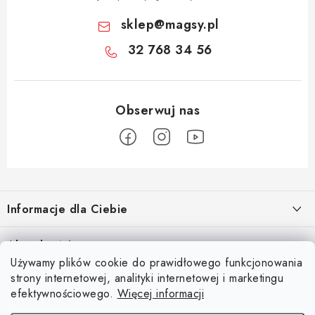
sklep
@
magsy.pl
32 768 34 56
S
t
Informacje dla Ciebie
o
p
O nas
Aktualności
k
Używamy plików cookie do prawidłowego funkcjonowania
Regulamin e-sklepu
a
Odkryj magię kieszeni magnetycznych
strony internetowej, analityki internetowej i marketingu
Facebook
15.4.2025
Ochrona danych osobowych
efektywnościowego.
Więcej informacji