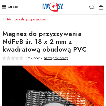
Przejść
Szuka
do
treści
Magnesy do przyszywania
GŁÓWNE KATEGORIE
Magnes do przyszywania
MAGNETYCZNE POMOCE
NdFeB śr. 18 x 2 mm z
MAGNESY PRZEMYSŁOWE
kwadratową obudową PVC
INNE MAGNESY
Brak oceny
Szczegóły oceny
MATERIAŁY NIERDZEWNE
O nas
Regulamin e-sklepu
Ochrona danych osobowych
Blog
Kontakty
Odstąpienie od umowy