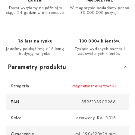
godzin
MAGAZYNIE
Towar wysyłamy najpóźniej w
W magazynie posiadamy ponad
ciągu 24 godzin w dni robocze.
30 000 000 pozycji.
16 lata na rynku
100 000+ klientów.
Jesteśmy polską firmą z 16-letnią
Tysiące wysłanych paczek i
tradycją na rynku.
zadowolonych klientów.
Parametry produktu
Kategoria
Magnetyczne kątowniki
EAN
8595133909266
Kolor
czerwony, RAL 3018
Oznaczenie
MU 190x120x26 mm