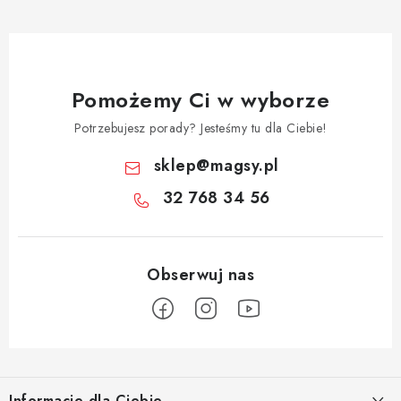
Pomożemy Ci w wyborze
Potrzebujesz porady? Jesteśmy tu dla Ciebie!
sklep
@
magsy.pl
32 768 34 56
S
t
Informacje dla Ciebie